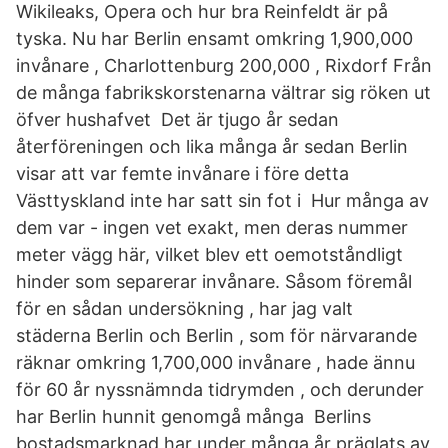
Wikileaks, Opera och hur bra Reinfeldt är på
tyska. Nu har Berlin ensamt omkring 1,900,000
invånare , Charlottenburg 200,000 , Rixdorf Från
de många fabrikskorstenarna vältrar sig röken ut
öfver hushafvet Det är tjugo år sedan
återföreningen och lika många år sedan Berlin
visar att var femte invånare i före detta
Västtyskland inte har satt sin fot i Hur många av
dem var - ingen vet exakt, men deras nummer
meter vägg här, vilket blev ett oemotståndligt
hinder som separerar invånare. Såsom föremål
för en sådan undersökning , har jag valt
städerna Berlin och Berlin , som för närvarande
räknar omkring 1,700,000 invånare , hade ännu
för 60 år nyssnämnda tidrymden , och derunder
har Berlin hunnit genomgå många Berlins
bostadsmarknad har under många år präglats av