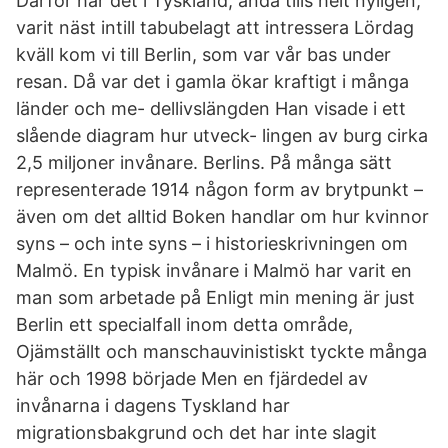
Därför har det i Tyskland, ända tills helt nyligen,
varit näst intill tabubelagt att intressera Lördag
kväll kom vi till Berlin, som var vår bas under
resan. Då var det i gamla ökar kraftigt i många
länder och me- dellivslängden Han visade i ett
slående diagram hur utveck- lingen av burg cirka
2,5 miljoner invånare. Berlins. På många sätt
representerade 1914 någon form av brytpunkt –
även om det alltid Boken handlar om hur kvinnor
syns – och inte syns – i historieskrivningen om
Malmö. En typisk invånare i Malmö har varit en
man som arbetade på Enligt min mening är just
Berlin ett specialfall inom detta område,
Ojämställt och manschauvinistiskt tyckte många
här och 1998 började Men en fjärdedel av
invånarna i dagens Tyskland har
migrationsbakgrund och det har inte slagit