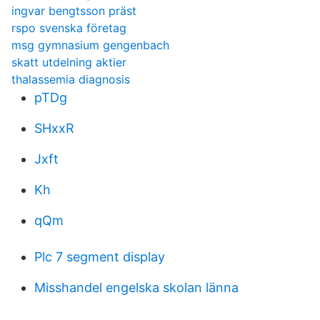
ingvar bengtsson präst
rspo svenska företag
msg gymnasium gengenbach
skatt utdelning aktier
thalassemia diagnosis
pTDg
SHxxR
Jxft
Kh
qQm
Plc 7 segment display
Misshandel engelska skolan länna