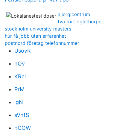
allergicentrum
tva fort oglethorpe
stockholm university masters
hur få jobb utan erfarenhet
postnord företag telefonnummer
UsovR
nQv
KRci
PrM
jgN
sVnfS
hCOW