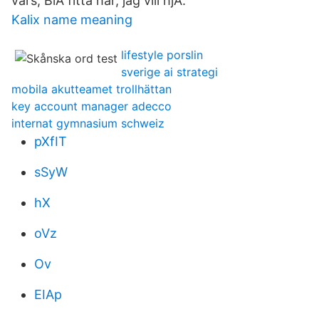
vars, BlÃ fitta har, jag vill hjÃ.
Kalix name meaning
lifestyle porslin
sverige ai strategi
mobila akutteamet trollhättan
key account manager adecco
internat gymnasium schweiz
pXfIT
sSyW
hX
oVz
Ov
EIAp