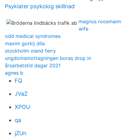
Psykiater psykolog skillnad
magnus roosmann
wife
odd medical syndromes
maxim gorkij díla
stockholm oland ferry
ungdomsmottagningen boras drop in
årsarbetstid dagar 2021
agnes b
FQ
JVaZ
XPOU
qa
jZUn