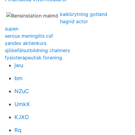
kalkbrytning gotland
hagrid actor
supen
serous meningitis csf
yandex aktienkurs
sjöbefälsutbildning chalmers
fysioterapeutisk forening
jwu
bm
NZuC
UmkX
KJXO
Rq