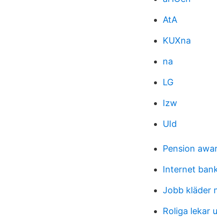
AtA
KUXna
na
LG
Izw
UId
Pension awar
Internet ban
Jobb kläder
Roliga lekar