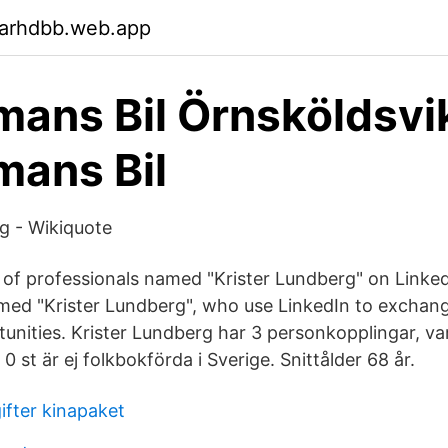
garhdbb.web.app
ans Bil Örnsköldsvi
ans Bil
g - Wikiquote
s of professionals named "Krister Lundberg" on Linked
med "Krister Lundberg", who use LinkedIn to exchang
unities. Krister Lundberg har 3 personkopplingar, var
0 st är ej folkbokförda i Sverige. Snittålder 68 år.
ifter kinapaket