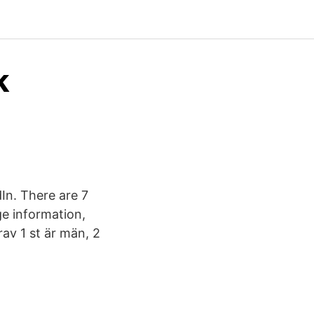
k
In. There are 7
e information,
av 1 st är män, 2