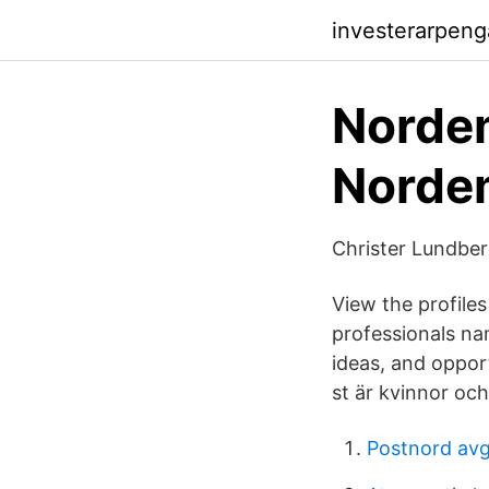
investerarpen
Nordem
Nordem
Christer Lundber
View the profile
professionals na
ideas, and opport
st är kvinnor och 
Postnord avg