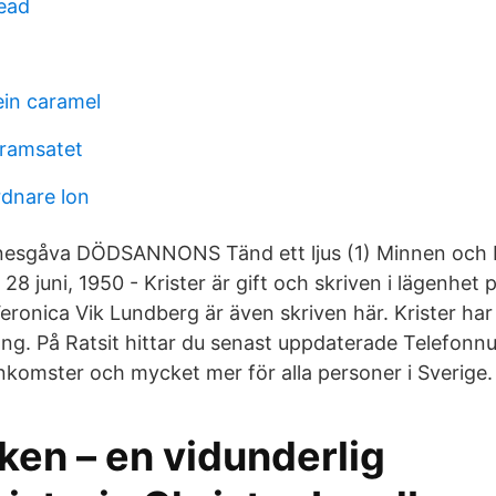
ead
ein caramel
 framsatet
dnare lon
esgåva DÖDSANNONS Tänd ett ljus (1) Minnen och b
8 juni, 1950 - Krister är gift och skriven i lägenhet 
ronica Vik Lundberg är även skriven här. Krister har
g. På Ratsit hittar du senast uppdaterade Telefon
omster och mycket mer för alla personer i Sverige.
ken – en vidunderlig