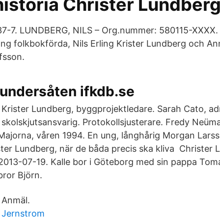
istoria Christer Lundber
37-7. LUNDBERG, NILS – Org.nummer: 580115-XXXX.
 folkbokförda, Nils Erling Krister Lundberg och A
fsson.
 undersåten ifkdb.se
Krister Lundberg, byggprojektledare. Sarah Cato, ad
skolskjutsansvarig. Protokollsjusterare. Fredy Neüma
Majorna, våren 1994. En ung, långhårig Morgan Lars
ter Lundberg, när de båda precis ska kliva Christer
2013-07-19. Kalle bor i Göteborg med sin pappa To
ebror Björn.
Anmäl.
Jernstrom