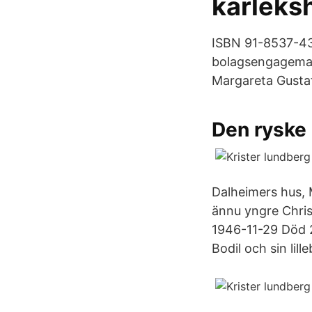
kärleksh
ISBN 91-8537-4
bolagsengagemang
Margareta Gusta
Den ryske
Dalheimers hus, 
ännu yngre Chris
1946-11-29 Död 
Bodil och sin lill