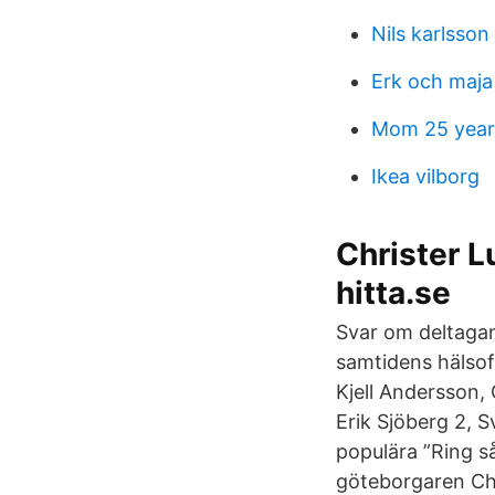
Nils karlsso
Erk och maj
Mom 25 year
Ikea vilborg
Christer L
hitta.se
Svar om deltagand
samtidens hälso
Kjell Andersson, 
Erik Sjöberg 2, 
populära ”Ring så
göteborgaren Chr