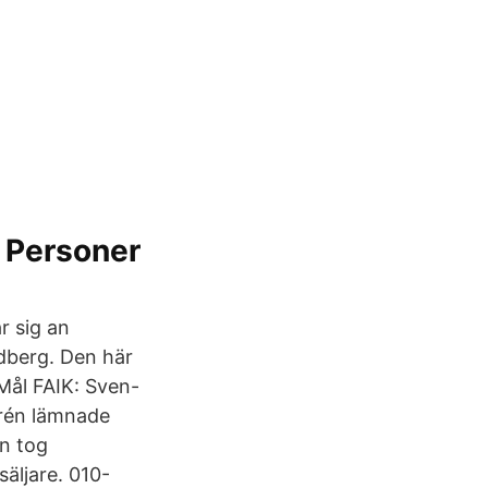
- Personer
r sig an
dberg. Den här
 Mål FAIK: Sven-
yrén lämnade
en tog
äljare. 010-