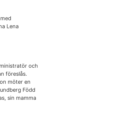
g
 med
nna Lena
ministratör och
n föreslås.
son möter en
 Lundberg Född
mas, sin mamma