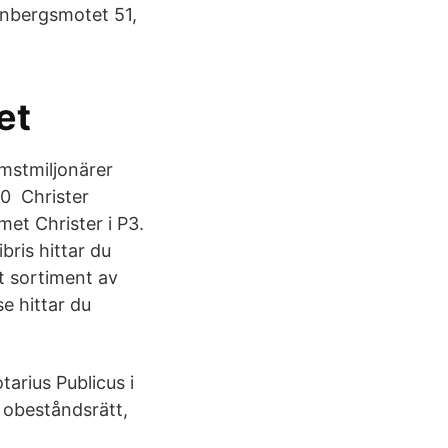
nbergsmotet 51,
et
mstmiljonärer
0 Christer
et Christer i P3.
bris hittar du
t sortiment av
se hittar du
arius Publicus i
 obeståndsrätt,