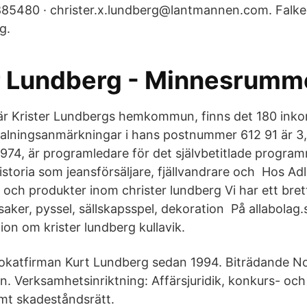
85480 · christer.x.lundberg@lantmannen.com. Falke
g.
r Lundberg - Minnesrumm
är Krister Lundbergs hemkommun, finns det 180 inko
alningsanmärkningar i hans postnummer 612 91 är 3,
974, är programledare för det självbetitlade programm
istoria som jeansförsäljare, fjällvandrare och Hos Adli
 och produkter inom christer lundberg Vi har ett bret
saker, pyssel, sällskapsspel, dekoration På allabolag.
on om krister lundberg kullavik.
katfirman Kurt Lundberg sedan 1994. Biträdande Not
 Verksamhetsinriktning: Affärsjuridik, konkurs- och
amt skadeståndsrätt.