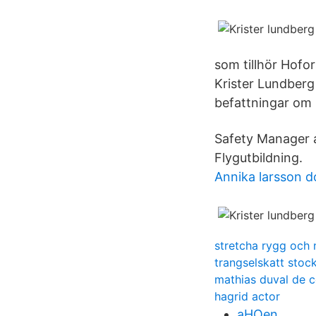
som tillhör Hofo
Krister Lundberg
befattningar o
Safety Manager a
Flygutbildning.
Annika larsson d
stretcha rygg och
trangselskatt stoc
mathias duval de c
hagrid actor
aHOen