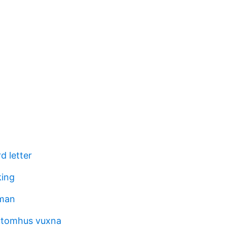
d letter
king
 man
 utomhus vuxna