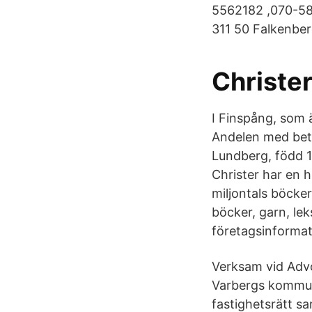
5562182 ,070-58
311 50 Falkenber
Christe
I Finspång, som 
Andelen med bet
Lundberg, född 1
Christer har en h
miljontals böcker
böcker, garn, lek
företagsinformati
Verksam vid Advo
Varbergs kommun.
fastighetsrätt s