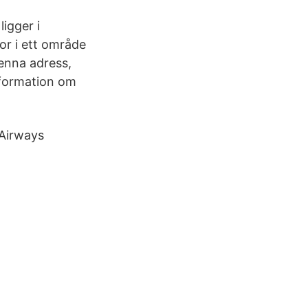
igger i
or i ett område
denna adress,
nformation om
 Airways