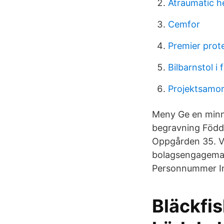
Atraumatic h
Cemfor
Premier prot
Bilbarnstol i
Projektsamor
Meny Ge en minn
begravning Född 2
Oppgården 35. Ve
bolagsengageman
Personnummer Ink
Bläckfis