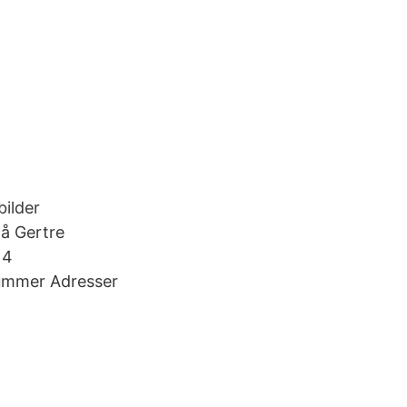
ilder
på Gertre
 4
nummer Adresser