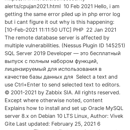
alerts/cpujan2021.html 10 Feb 2021 Hello, i am
getting the same error piled up in php error log
but i cant figure it out why is this happening:
[10-Feb-2021 11:11:50 UTC] PHP 22 Jan 2021
The remote database server is affected by
multiple vulnerabilities. (Nessus Plugin ID 145251)
SQL Server 2019 Developer — это бесплатный
выпуск с полным набором функций,
лицензируемый для использования в
качестве базы данных для Select a text and
use Ctrl+Enter to send selected text to editors.
© 2001-2021 by Zabbix SIA. All rights reserved.
Except where otherwise noted, content
Explains how to install and set up Oracle MySQL
server 8.x on Debian 10 LTS Linux, Author: Vivek
Gite Last updated: February 25, 2021 6