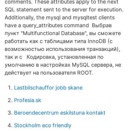
comments. These attributes apply to the next
SQL statement sent to the server for execution.
Additionally, the mysql and mysqltest clients
have a query_attributes command Выбрав
пункт "Multifunctional Database", вы сможете
работать как с таблицами типа InnoDB (с
возможностью использования транзакций),
так и с Кодировка, установленная по
умолчанию в настройках MySQL сервера, не
действует на пользователя ROOT.
Lastbilschauffor jobb skane
Profesia.sk
Beroendecentrum eskilstuna kontakt
Stockholm eco friendly