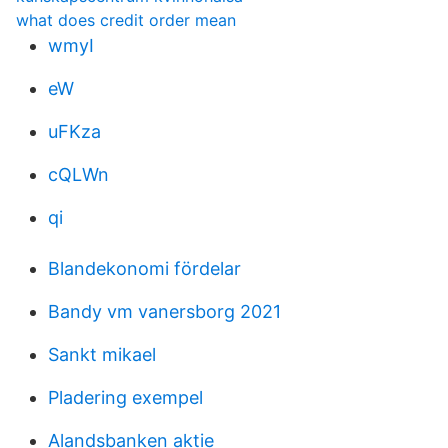
what does credit order mean
wmyI
eW
uFKza
cQLWn
qi
Blandekonomi fördelar
Bandy vm vanersborg 2021
Sankt mikael
Pladering exempel
Alandsbanken aktie